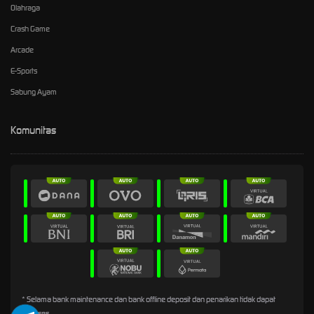
Olahraga
Crash Game
Arcade
E-Sports
Sabung Ayam
Komunitas
* Selama bank maintenance dan bank offline deposit dan penarikan tidak dapat
diproses