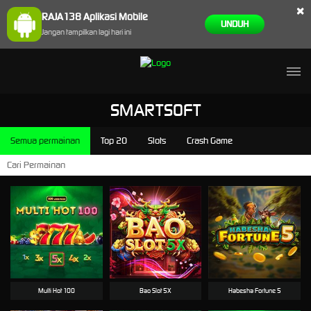
×
RAJA138 Aplikasi Mobile
UNDUH
Jangan tampilkan lagi hari ini
SMARTSOFT
Semua permainan
Top 20
Slots
Crash Game
Multi Hot 100
Bao Slot 5X
Habesha Fortune 5