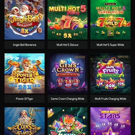
Jingle Bell Bonanza
Multi Hot 5 Deluxe
Multi Hot 5 Super Wilds
Power Of Tiger
Gems Crown Charging Wilds
Multi Fruits Charging Wilds