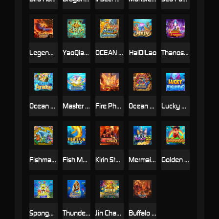
Legend of the phoenix
YaoQianShu
OCEAN MONSTER 2
HaiDiLao
Thanos Avengers
Ocean Paradise
Master Of The Deep
Fire Phoenix
Ocean King 3
Lucky Fishing
Fishman Wharf
Fish Music World
Kirin Storm
Mermaids-6s
Golden Legend Plus
Spongebob
Thunder Dragon
Jin Chan Bu Yu
Buffalo thunder