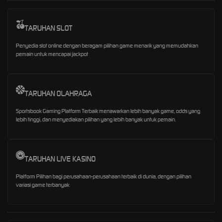
TARUHAN SLOT
Penyedia slot online dengan beragam pilihan game menarik yang memudahkan
pemain untuk mencapai jackpot
TARUHAN OLAHRAGA
Sportsbook Gaming Platform Terbaik menawarkan lebih banyak game, odds yang
lebih tinggi, dan menyediakan pilihan yang lebih banyak untuk pemain.
TARUHAN LIVE KASINO
Platform Pilihan bagi perusahaan-perusahaan terbaik di dunia, dengan pilihan
variasi game terbanyak