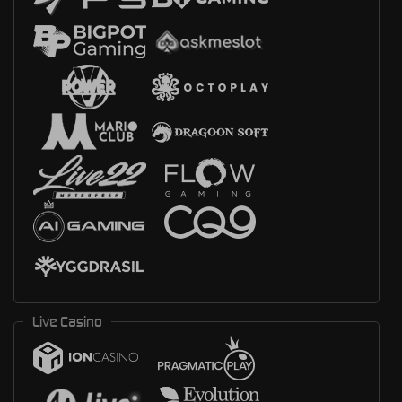
Live Casino