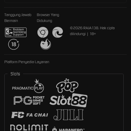
Tanggung Jawab
Browser Yang
Bermain
Didukung
©2026 RAJA138. Hak cipta
dilindungi | 18+
Platform Penyedia Layanan
Slots