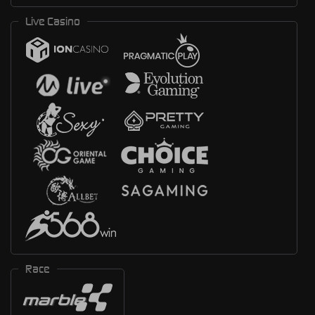
Live Casino
Race