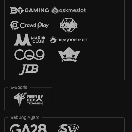
E-Sports
Sabung Ayam