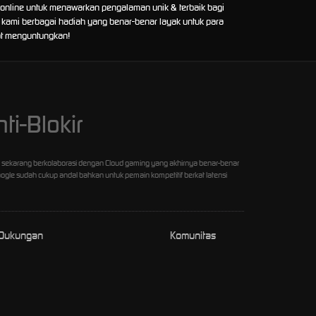
online untuk menawarkan pengalaman unik & terbaik bagi
kami berbagai hadiah yang benar-benar layak untuk para
at menguntungkan!
i-Blokir
sekarang berkolaborasi dengan Cloud gaming yang akhirnya benar-benar
ogle sudah cukup andal bahkan untuk pemain kompetitif berkat latensi
Dukungan
Komunitas