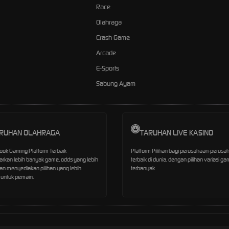
Race
Olahraga
Crash Game
Arcade
E-Sports
Sabung Ayam
RUHAN OLAHRAGA
TARUHAN LIVE KASINO
ook Gaming Platform Terbaik
Platform Pilihan bagi perusahaan-perusa
kan lebih banyak game, odds yang lebih
terbaik di dunia, dengan pilihan variasi g
 dan menyediakan pilihan yang lebih
terbanyak
untuk pemain.