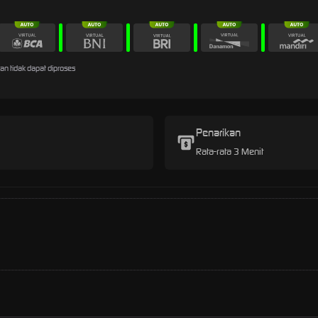
an tidak dapat diproses
Penarikan
Rata-rata 3 Menit