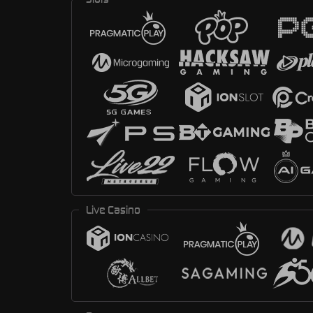
Live Casino