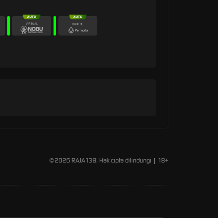
©2026 RAJA138. Hak cipta dilindungi | 18+