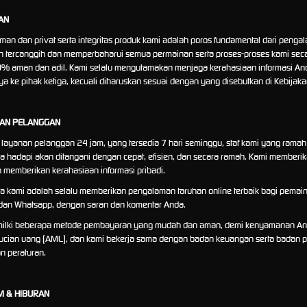
AN
an dan privat serta integritas produk kami adalah poros fundamental dari penga
 tercanggih dan memperbaharui semua permainan serta proses-proses kami seca
% aman dan adil. Kami selalu mengutamakan menjaga kerahasiaan informasi An
a ke pihak ketiga, kecuali diharuskan sesuai dengan yang disebutkan di Kebijakan
AN PELANGGAN
layanan pelanggan 24 jam, yang tersedia 7 hari seminggu, staf kami yang ram
 hadapi akan ditangani dengan cepat, efisien, dan secara ramah. Kami memberik
memberikan kerahasiaan informasi pribadi.
a kami adalah selalu memberikan pengalaman taruhan online terbaik bagi pemain
 dan Whatsapp, dengan saran dan komentar Anda.
ilki beberapa metode pembayaran yang mudah dan aman, demi kenyamanan Anda.
ucian uang (AML), dan kami bekerja sama dengan badan keuangan serta badan pe
n peraturan.
 & HIBURAN