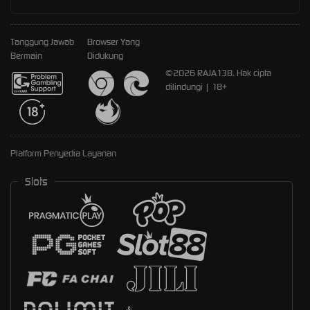
Tanggung Jawab
Browser Yang
Bermain
Didukung
©2026 RAJA138. Hak cipta
dilindungi | 18+
Platform Penyedia Layanan
Slots