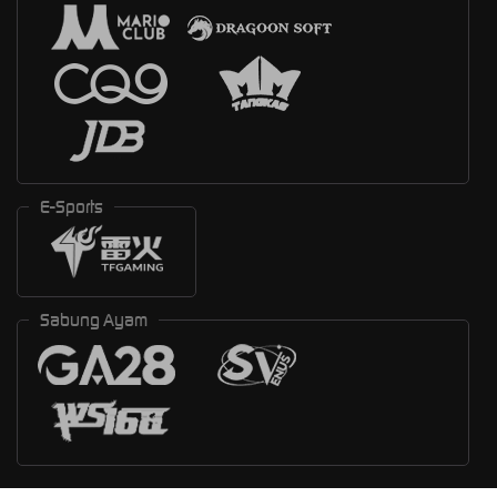
E-Sports
Sabung Ayam