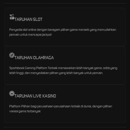
TARUHAN SLOT
Penyedia slot online dengan beragam pilihan game menarik yang memudahkan
pemain untuk mencapai jackpot
TARUHAN OLAHRAGA
Sportsbook Gaming Platform Terbaik menawarkan lebih banyak game, odds yang
lebih tinggi, dan menyediakan pilihan yang lebih banyak untuk pemain.
TARUHAN LIVE KASINO
Platform Pilihan bagi perusahaan-perusahaan terbaik di dunia, dengan pilihan
variasi game terbanyak