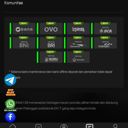
Komunitas
* Selama bank maintenance dan bank offline deposit dan penarikan tidak dapat
diproses
©2026 RAJA138 menawarkan berbagai macam provider pilihan terbaik dan didukung
oleh Layanan Pelanggan profesional 24/7 yang siap melayani Anda.