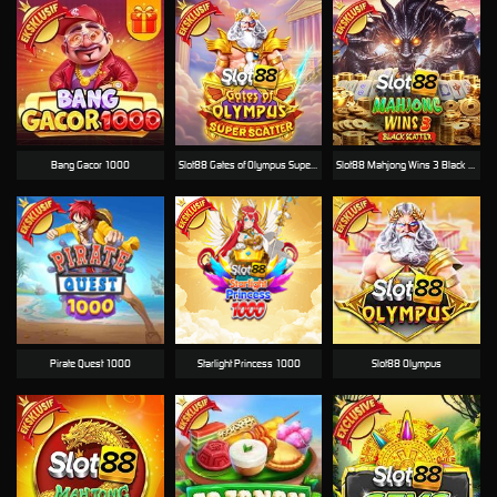
Bang Gacor 1000
Slot88 Gates of Olympus Super Scatter
Slot88 Mahjong Wins 3 Black Scatter
Pirate Quest 1000
Starlight Princess 1000
Slot88 Olympus