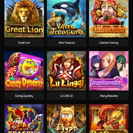
Great Lion
Ultra Treasure
Caishen Coming
Candy Dynasty
LU LING QI
Many Beauties