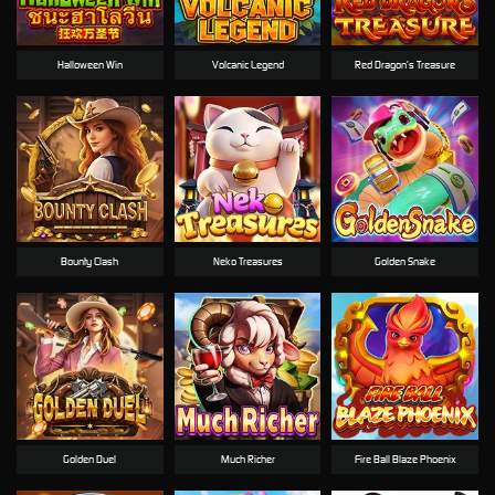
Halloween Win
Volcanic Legend
Red Dragon’s Treasure
Bounty Clash
Neko Treasures
Golden Snake
Golden Duel
Much Richer
Fire Ball Blaze Phoenix