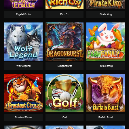
Crystal Fruits
Rich Ox
Pirate King
Wolf Legend
Dragonburst
Farm Family
Greatest Circus
Golf
Buffalo Burst