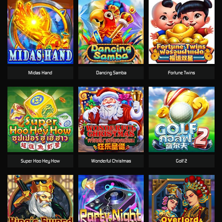
Midas Hand
Dancing Samba
Fortune Twins
Super Hoo Hey How
Wonderful Christmas
Golf 2