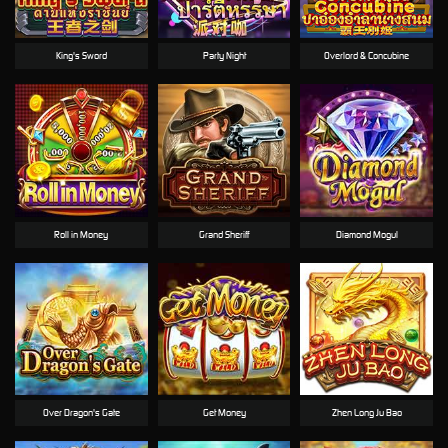
King's Sword
Party Night
Overlord & Concubine
Roll in Money
Grand Sheriff
Diamond Mogul
Over Dragon's Gate
Get Money
Zhen Long Ju Bao