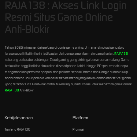
RAJA138 : Akses Link Login
Resmi Situs Game Online
Anti-Blokir
Tahun 2026 ini menandai era baru di dunia game online, di mana teknologi yang dulu
terasa seperti fiksi ilmiha ini jadi bagian dari pengalaman bermain game harian.
RAJA138
sekarang berkolaborasi dengan Cloud gaming yang akhirnya benar-benar matang. Game
berkualitas tinggi kini bisa dimainkan di smartphone, tablet, hingga PC spek rendah tanpa
mengorbankan performa apapun, dan platform seperti Chrome dan Google sudah cukup
andal bahkan untuk pemain kompetitif berkat latensi yang makin rendan dan server global
yang tersebar luas. Hardware mahal bukan lagi syarat Utama untuk menikmati game online
RAJA 138
Anti-Blokir.
Kebijaksanaan
Platform
Tentang RAJA138
Promosi