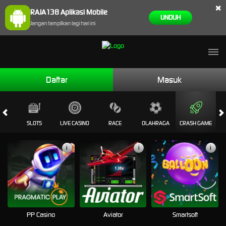
×
RAJA138 Aplikasi Mobile
UNDUH
Jangan tampilkan lagi hari ini
Daftar
Masuk
MES
SLOTS
LIVE CASINO
RACE
OLAHRAGA
CRASH GAME
i
i
i
PP Casino
Aviator
Smartsoft