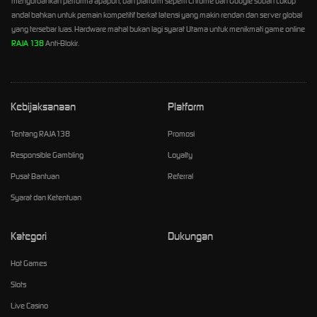
mengorbankan performa apapun, dan platform seperti Chrome dan Google sudah cukup
andal bahkan untuk pemain kompetitif berkat latensi yang makin rendan dan server global
yang tersebar luas. Hardware mahal bukan lagi syarat Utama untuk menikmati game online
RAJA 138
Anti-Blokir.
Kebijaksanaan
Platform
Tentang RAJA138
Promosi
Responsible Gambling
Loyalty
Pusat Bantuan
Referral
Syarat dan Ketentuan
Kategori
Dukungan
Hot Games
Slots
Live Casino