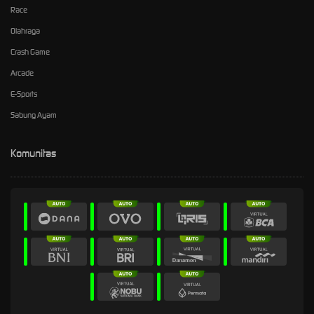
Race
Olahraga
Crash Game
Arcade
E-Sports
Sabung Ayam
Komunitas