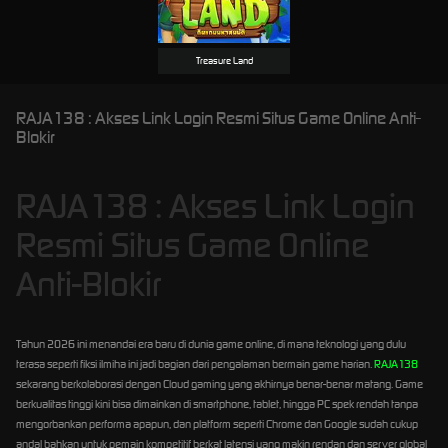
Treasure Land
RAJA138 : Akses Link Login Resmi Situs Game Online Anti-
Blokir
RAJA138 : Akses Link Login
Resmi Situs Game Online
Anti-Blokir
Tahun 2026 ini menandai era baru di dunia game online, di mana teknologi yang dulu
terasa seperti fiksi ilmiha ini jadi bagian dari pengalaman bermain game harian.
RAJA138
sekarang berkolaborasi dengan Cloud gaming yang akhirnya benar-benar matang. Game
berkualitas tinggi kini bisa dimainkan di smartphone, tablet, hingga PC spek rendah tanpa
mengorbankan performa apapun, dan platform seperti Chrome dan Google sudah cukup
andal bahkan untuk pemain kompetitif berkat latensi yang makin rendan dan server global