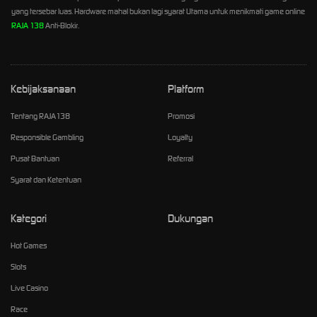
yang tersebar luas. Hardware mahal bukan lagi syarat Utama untuk menikmati game online
RAJA 138
Anti-Blokir.
Kebijaksanaan
Platform
Tentang RAJA138
Promosi
Responsible Gambling
Loyalty
Pusat Bantuan
Referral
Syarat dan Ketentuan
Kategori
Dukungan
Hot Games
Slots
Live Casino
Race