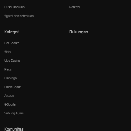
Pusat Bantuan
Referral
Syarat dan Ketentuan
Kategori
Dukungan
Hot Games
Slots
Live Casino
Race
Olahraga
Crash Game
Arcade
E-Sports
Sabung Ayam
Komunitas