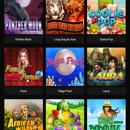
Panther Moon
Long Teng Hu Xiao
Cookie Pop
Fame
Magic Pearl
Laura