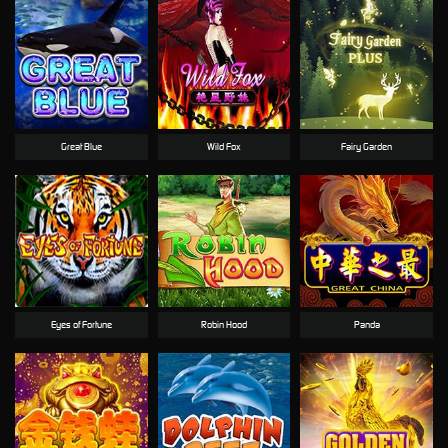
Great Blue
Wild Fox
Fairy Garden
Eyes of Fortune
Robin Hood
Panda