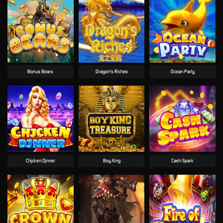
Bonus Bears
Dragon's Riches
Ocean Party
Chjcken Djnner
Boy King
Cash Spark