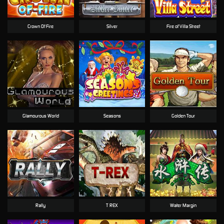
Crown Of Fire
Silver
Fire of Villa Street
Glamourous World
Seasons
Golden Tour
Rally
T-REX
Water Margin