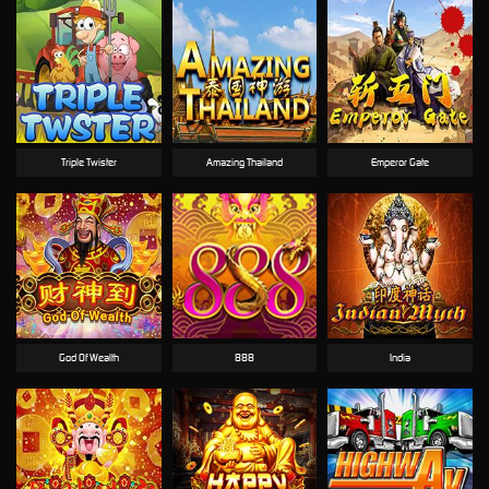
Triple Twister
Amazing Thailand
Emperor Gate
God Of Wealth
888
India