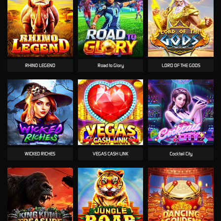
RHINO LEGEND
Road to Glory
LORD OF THE GODS
WICKED RICHES
VEGAS CASH LINK
Cocktail City