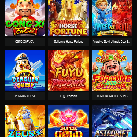
GONG XI FA CAI
Galloping Horse Fortune
Angel vs Devil Ultimate Goal Showdown
PENGUIN QUEST
Fuyu Phoenix
FORTUNE GOD BLESSING