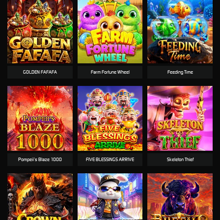
GOLDEN FAFAFA
Farm Fortune Wheel
Feeding Time
Pompeii’s Blaze 1000
FIVE BLESSINGS ARRIVE
Skeleton Thief