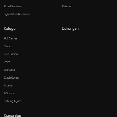
Pusat Bantuan
Referral
Syarat dan Ketentuan
Kategori
Dukungan
Hot Games
Slots
Live Casino
Race
Olahraga
Crash Game
Arcade
E-Sports
Sabung Ayam
Komunitas