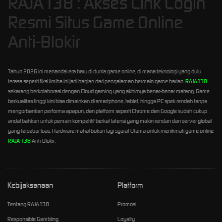
RAJA138 : Akses Link Login
Resmi Situs Game Online
Anti-Blokir
Tahun 2026 ini menandai era baru di dunia game online, di mana teknologi yang dulu
terasa seperti fiksi ilmiha ini jadi bagian dari pengalaman bermain game harian.
RAJA138
sekarang berkolaborasi dengan Cloud gaming yang akhirnya benar-benar matang. Game
berkualitas tinggi kini bisa dimainkan di smartphone, tablet, hingga PC spek rendah tanpa
mengorbankan performa apapun, dan platform seperti Chrome dan Google sudah cukup
andal bahkan untuk pemain kompetitif berkat latensi yang makin rendan dan server global
yang tersebar luas. Hardware mahal bukan lagi syarat Utama untuk menikmati game online
RAJA 138
Anti-Blokir.
Kebijaksanaan
Platform
Tentang RAJA138
Promosi
Responsible Gambling
Loyalty