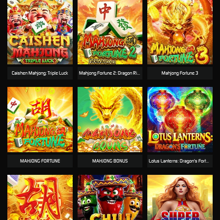
Caishen Mahjong: Triple Luck
Mahjong Fortune 2: Dragon Riches
Mahjong Fortune 3
MAHJONG FORTUNE
MAHJONG BONUS
Lotus Lanterns: Dragon's Fortune