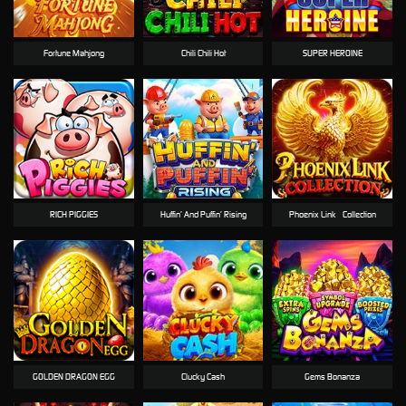
Fortune Mahjong
Chili Chili Hot
SUPER HEROINE
RICH PIGGIES
Huffin’ And Puffin’ Rising
Phoenix Link - Collection
GOLDEN DRAGON EGG
Clucky Cash
Gems Bonanza