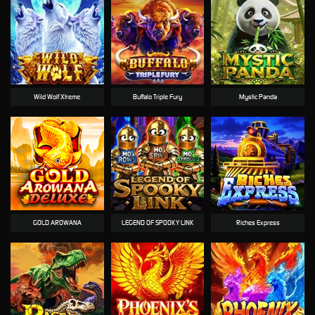
Wild Wolf Xtreme
Buffalo Triple Fury
Mystic Panda
GOLD AROWANA
LEGEND OF SPOOKY LINK
Riches Express