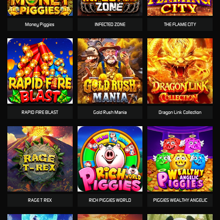
Money Piggies
INFECTED ZONE
THE FLAME CITY
RAPID FIRE BLAST
Gold Rush Mania
Dragon Link Collection
RAGE T-REX
RICH PIGGIES WORLD
PIGGIES WEALTHY ANGELIC