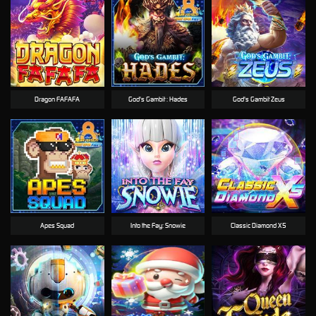
Dragon FAFAFA
God's Gambit : Hades
God's Gambit Zeus
Apes Squad
Into the Fay: Snowie
Classic Diamond X5