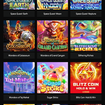
Space Quest: Earth
Space Quest: Moon
Space Quest: Neptune
Wonders of Colosseum
Wonders of Grand Canyon
Slithering Riches
Wonders of Taj Mahal
Sugar Strike
Blitz Coin: Hold & Win