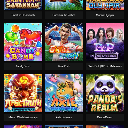
Sanctum Of Savanah
Bonsai of the Riches
Mobox Olympia
Candy Bomb
Goal Rush
Black Pink (B.P.) in Metaverse
Mask of Truth Jumboways
Axie Universe
Panda Realm