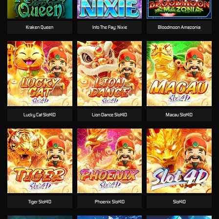
Kraken Queen
Into The Fay: Nixie
Bloodmoon Amazonia
Lucky Cat Slot4D
Lion Dance Slot4D
Macau Slot4D
Tiger Slot4D
Phoenix Slot4D
Slot4D