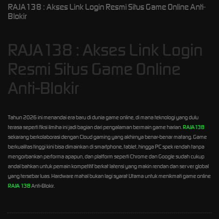
RAJA138 : Akses Link Login Resmi Situs Game Online Anti-
Blokir
RAJA138 : Akses Link Login
Resmi Situs Game Online
Anti-Blokir
Tahun 2026 ini menandai era baru di dunia game online, di mana teknologi yang dulu
terasa seperti fiksi ilmiha ini jadi bagian dari pengalaman bermain game harian.
RAJA138
sekarang berkolaborasi dengan Cloud gaming yang akhirnya benar-benar matang. Game
berkualitas tinggi kini bisa dimainkan di smartphone, tablet, hingga PC spek rendah tanpa
mengorbankan performa apapun, dan platform seperti Chrome dan Google sudah cukup
andal bahkan untuk pemain kompetitif berkat latensi yang makin rendan dan server global
yang tersebar luas. Hardware mahal bukan lagi syarat Utama untuk menikmati game online
RAJA 138
Anti-Blokir.