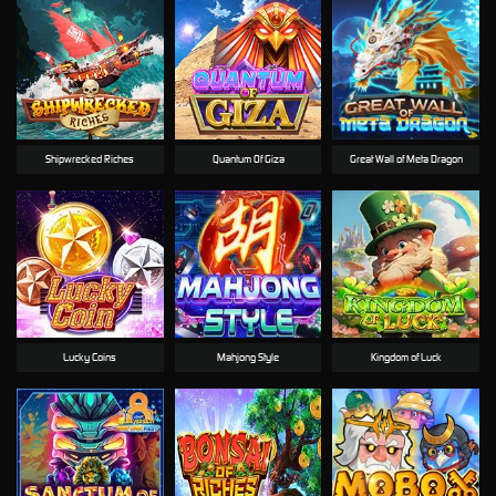
Shipwrecked Riches
Quantum Of Giza
Great Wall of Meta Dragon
Lucky Coins
Mahjong Style
Kingdom of Luck