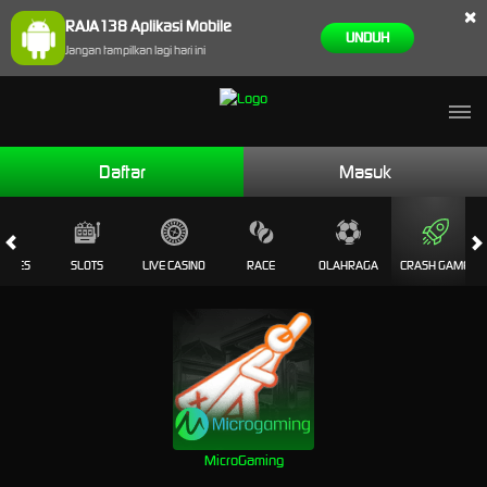
×
RAJA138 Aplikasi Mobile
UNDUH
Jangan tampilkan lagi hari ini
Daftar
Masuk
GAMES
SLOTS
LIVE CASINO
RACE
OLAHRAGA
CRASH GAME
MicroGaming